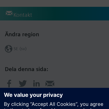
Kontakt
Ändra region
SE (sv)
Dela denna sida: