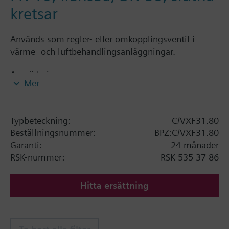
kretsar
Används som regler- eller omkopplingsventil i
värme- och luftbehandlingsanläggningar.
Anmärkning
Mer
2-vägs-/3-vägsventiler PN 10 med flänsad
anslutning
Typbeteckning:
C/VXF31.80
Beställningsnummer:
BPZ:C/VXF31.80
Garanti:
24 månader
RSK-nummer:
RSK 535 37 86
Hitta ersättning