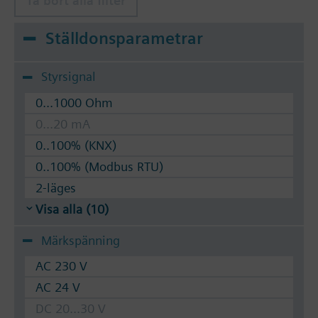
Ta bort alla filter
Ställdonsparametrar
Styrsignal
0...1000 Ohm
0...20 mA
0..100% (KNX)
0..100% (Modbus RTU)
2-läges
Visa alla (10)
Märkspänning
AC 230 V
AC 24 V
DC 20...30 V