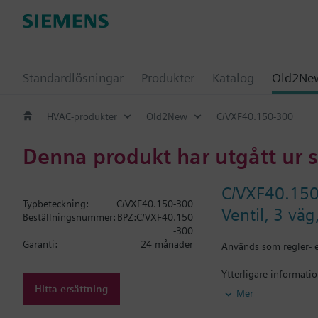
Standardlösningar
Produkter
Katalog
Old2New
HVAC-produkter
Old2New
C/VXF40.150-300
Denna produkt har utgått ur 
C/VXF40.15
Typbeteckning:
C/VXF40.150-300
Ventil, 3-väg
Beställningsnummer:
BPZ:C/VXF40.150
-300
Garanti:
24 månader
Används som regler- e
Ytterligare informati
OBS! Ej lagervara i Sv
Hitta ersättning
Mer