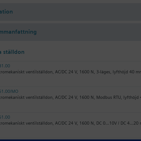
ation
ammanfattning
 ställdon
81.00
tromekaniskt ventilställdon, AC/DC 24 V, 1600 N, 3-läges, lyfthöjd 40 
61.00/MO
tromekaniskt ventilställdon, AC/DC 24 V, 1600 N, Modbus RTU, lyfthöj
61.00
tromekaniskt ventilställdon, AC/DC 24 V, 1600 N, DC 0...10V / DC 4...20