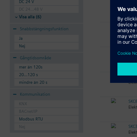
SAV
DC 24 V
Elek
DC 24...48 V
125,
Visa alla (6)
SAV
Snabbstängningsfunktion
Elek
Ja
Nej
SKC
Elek
Gångtidsområde
mer än 120s
20...120 s
SKC
Elek
mindre än 20 s
Kommunikation
SKC
KNX
Elek
BACnet/IP
Modbus RTU
SKC
Nej
Elek