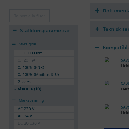
Dokument
Ta bort alla filter
Teknisk s
Ställdonsparametrar
Styrsignal
Kompatibla
0...1000 Ohm
SAV
0...20 mA
Elek
0..100% (KNX)
0..100% (Modbus RTU)
2-läges
SAV
Visa alla (10)
Elek
Märkspänning
SAV
AC 230 V
Elek
AC 24 V
DC 20...30 V