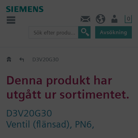
0
Kontakt
SE (sv)
Användare
Avsökning
Old2New
D3V20G30
Denna produkt har
utgått ur sortimentet.
D3V20G30
Ventil (flänsad), PN6,