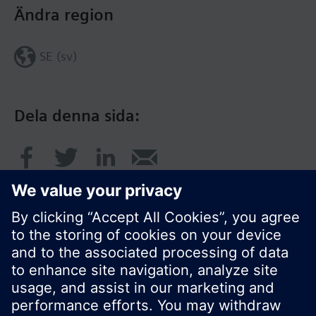
Ändra region
SE (sv)
Dela denna sida:
© Siemens AB, Building Technologies Division,
CPS - 2017