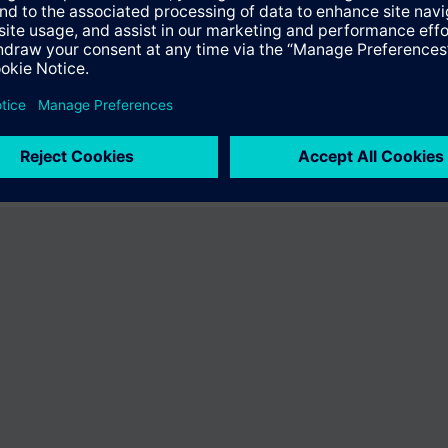
n "BPZ:LGB22.230B27". Du kommer att ledas till produktkatalogen där du
utbud.