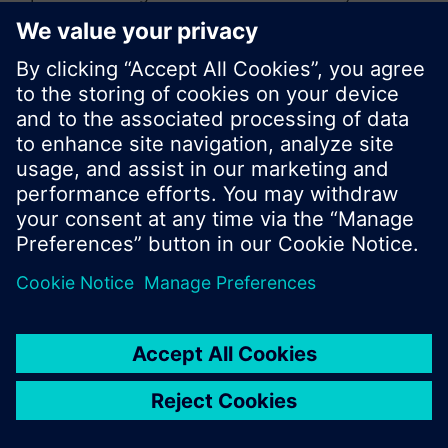
sökning eller bläddra igenom Siemens stora
produktutbud.
OK