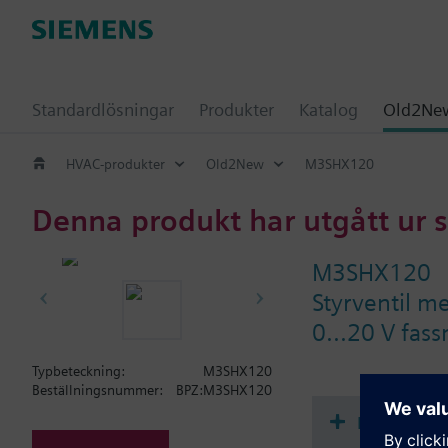
Standardlösningar
Produkter
Katalog
Old2New
HVAC-produkter
Old2New
M3SHX120
Denna produkt har utgått ur 
M3SHX120
Styrventil m
0...20 V fass
Typbeteckning:
M3SHX120
Beställningsnummer:
BPZ:M3SHX120
Dokument