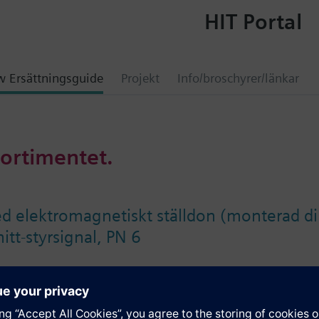
HIT Portal
 Ersättningsguide
Projekt
Info/broschyrer/länkar
sortimentet.
ed elektromagnetiskt ställdon (monterad d
nitt-styrsignal, PN 6
ation