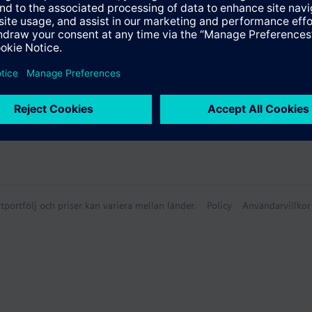
tportfölj och priser kan variera mellan länder.
Policy
Användarvillkor