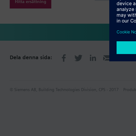
Hitta ersättning
Dela denna sida:
© Siemens AB, Building Technologies Division, CPS - 2017
Produk