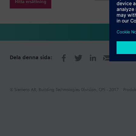
Hitta ersättning
Dela denna sida:
© Siemens AB, Building Technologies Division, CPS - 2017
Produk