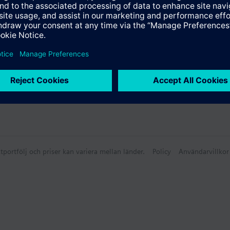
tportfölj och priser kan variera mellan länder.
Policy
Användarvillkor