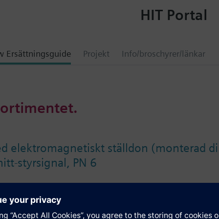
HIT Portal
 Ersättningsguide
Projekt
Info/broschyrer/länkar
sortimentet.
ed elektromagnetiskt ställdon (monterad d
nitt-styrsignal, PN 6
ation