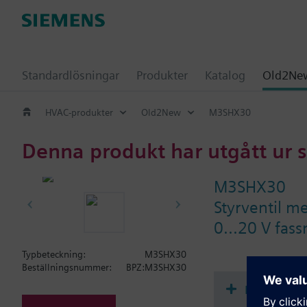
Standardlösningar
Produkter
Katalog
Old2New
HVAC-produkter
Old2New
M3SHX30
Denna produkt har utgått ur 
M3SHX30
Styrventil m
0...20 V fass
Typbeteckning:
M3SHX30
Beställningsnummer:
BPZ:M3SHX30
Dokument