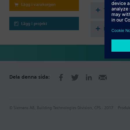
Önskas 2-vägsventil, 
Lägg i varukorgen
Pris exklusive kopplin
Teknisk s
Kopplingssatserna bes
Ytterligare informati
Lägg i projekt
Flervalstil
För mineraloljehaltig
MXF461..P, datablad
MXF461.. ventilerna är
OBS!
Ventilen får endast a
med blindfläns Z155/.
Dela denna sida:
Anmärkning
Pris exklusive blindflä
Blindflänssatserna lev
© Siemens AB, Building Technologies Division, CPS - 2017
Produk