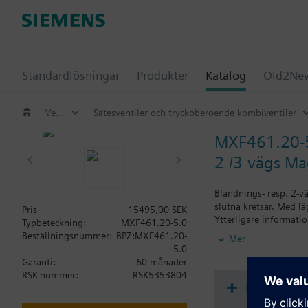
Standardlösningar
Produkter
Katalog
Old2New
Ventiler och ställdon
Sätesventiler och tryckoberoende kombiventiler
MXF461.20-
2-/3-vägs Ma
Blandnings- resp. 2-v
slutna kretsar. Med l
Pris
15495,00 SEK
Ytterligare informati
Typbeteckning:
MXF461.20-5.0
MXG461..P - ventiler 
Beställningsnummer:
BPZ:MXF461.20-
Mer
MXG461.. - ventilerna 
5.0
OBS!
Garanti:
60 månader
Ventilen får endast a
RSK-nummer:
RSK5353804
medlevererad täckbric
Dokument
Anmärkning