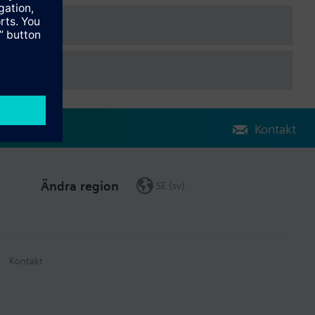
Kontakt
il. Vid användning som 2-vägsventil skall ingång B (2) pluggas
Ändra region
SE (sv)
Kontakt