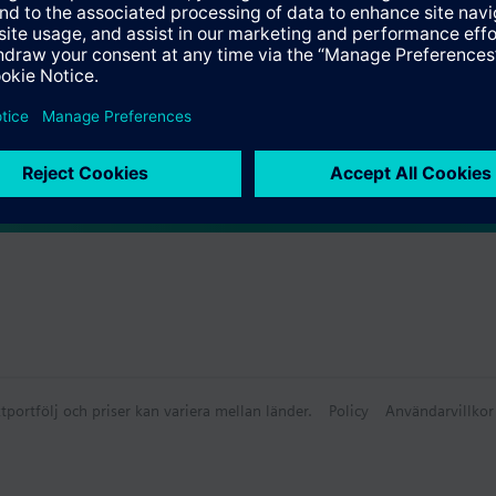
använd medlevererad täckbricka och plugga port B.
gar.
ammanfattning
tälls separat.
on
lbehör
a media:
 N4456
 UL-listade.
nvändas som blandnings- eller 2-vägsventil och inte som fördelningsvent
.
nssatser.
ereras separat.
tportfölj och priser kan variera mellan länder.
Policy
Användarvillkor