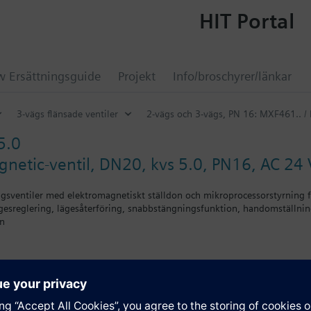
HIT Portal
 Ersättningsguide
Projekt
Info/broschyrer/länkar
3-vägs flänsade ventiler
2-vägs och 3-vägs, PN 16: MXF461.. /
5.0
gnetic-ventil, DN20, kvs 5.0, PN16, AC 24 V
ägsventiler med elektromagnetiskt ställdon och mikroprocessorstyrning f
ägesreglering, lägesåterföring, snabbstängningsfunktion, handomställnin
on
för mineraloljehaltiga media (se datablad N4456)
är UL-listade
nvändas som blandnings- eller 2-vägsventil och inte som fördelningsven
ka samt förskruvningens överfallsmutter.
ation