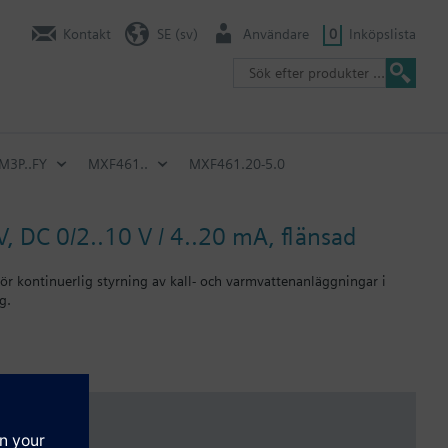
Kontakt
SE (sv)
Användare
0
Inköpslista
 M3P..FY
MXF461..
MXF461.20-5.0
, DC 0/2..10 V / 4..20 mA, flänsad
ör kontinuerlig styrning av kall- och varmvattenanläggningar i
g.
til. Vid användning som 2-vägsventil skall ingång B pluggas med