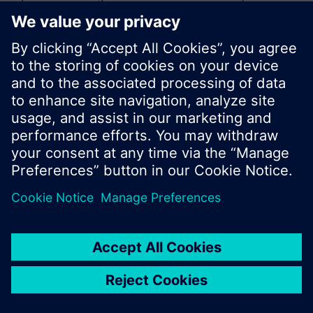
sökning eller bläddra igenom Siemens stora
produktutbud.
OK