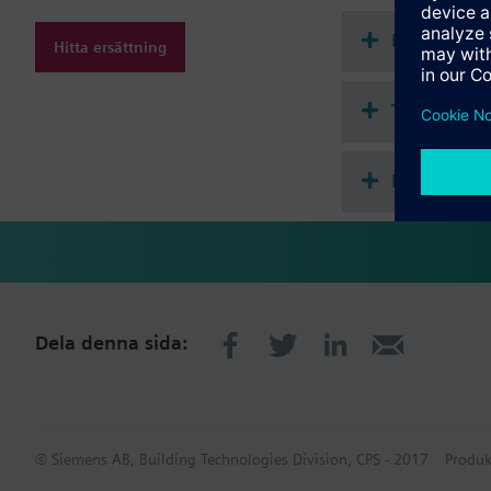
Dokument
Hitta ersättning
Teknisk s
Envalstill
Dela denna sida:
© Siemens AB, Building Technologies Division, CPS - 2017
Produk