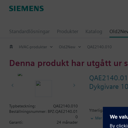
Standardlösningar
Produkter
Katalog
Old2New
HVAC-produkter
Old2New
QAE2140.010
Denna produkt har utgått ur 
QAE2140.0
Dykgivare 1
Typbeteckning:
QAE2140.010
Ytterligare informati
Beställningsnummer:
BPZ:QAE2140.01
Fixering görs med dyk
0
Mer
nominella trycket ber
Garanti:
24 månader