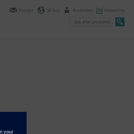
Kontakt
SE (sv)
Användare
0
Inköpslista
k kan hittas i tabellen, ingår inget dykrör som standard och det
förskruvning AQE2102 blir det nominella trycket 16 bar (PN 16).