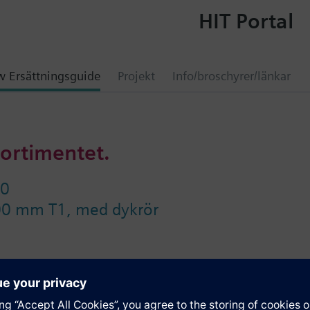
HIT Portal
 Ersättningsguide
Projekt
Info/broschyrer/länkar
sortimentet.
10
00 mm T1, med dykrör
on
rör eller klämringsförskruvningar. Om ingen angivelse för nominellt tryc
or på det använda dykröret (se tillbehör). Genom att använda klämrings