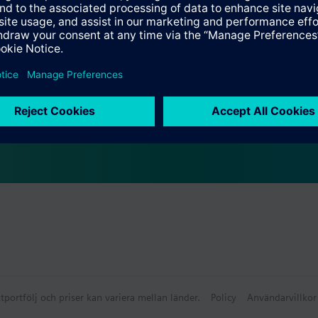
ation
ammanfattning
behör
tportfölj och priser kan variera mellan länder.
Policy
Användarvillkor