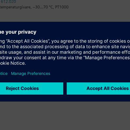
612.020
temperaturgivare, −30...70 °C, PT1000
630.020
temperaturgivare, −30...70 °C, NTC10K