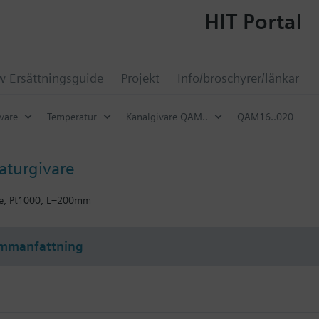
HIT Portal
 Ersättningsguide
Projekt
Info/broschyrer/länkar
vare
Temperatur
Kanalgivare QAM..
QAM16..020
aturgivare
re, Pt1000, L=200mm
ammanfattning