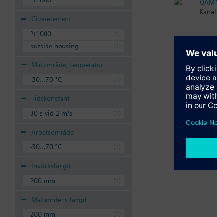
Pt1000
QAM1
Kanal
Givarelement
Pt1000
QAM1
outside housing
Kanal
Mätområde, temperatur
-30...70 °C
Tidskonstant
30 s vid 2 m/s
Arbetsområde
-30...70 °C
Instickslängd
200 mm
Mätsondens längd
200 mm