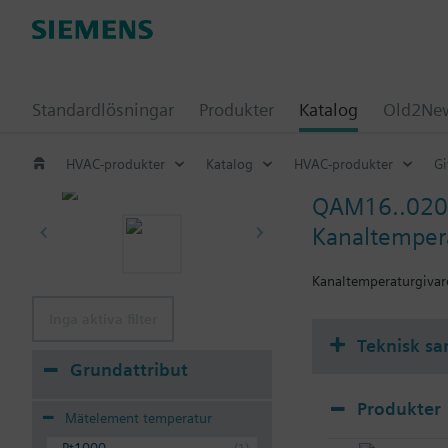
Standardlösningar
Produkter
Katalog
Old2New
HVAC-produkter
Katalog
HVAC-produkter
Gi
QAM16..020
Kanaltemper
Kanaltemperaturgiva
Inga aktiva filter
Teknisk s
Grundattribut
Produkter
Mätelement temperatur