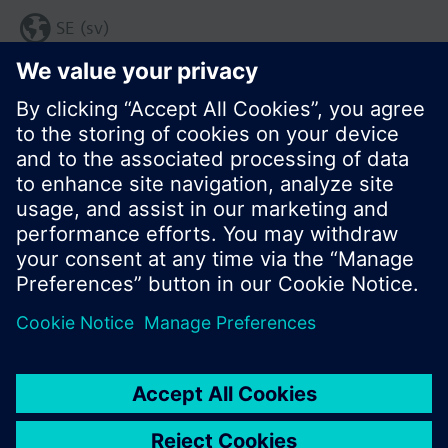
SE (sv)
© Siemens AB, Building Technologies Division,
CPS - 2017
Produktportfölj och priser kan variera mellan
länder.
Policy
Användarvillkor
Kontakt