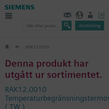
0
Kontakt
SE (sv)
Användare
Avsökning
Old2New
RAK12.0010
Denna produkt har
utgått ur sortimentet.
RAK12.0010
Temperaturbegränsningstermos
( TW )