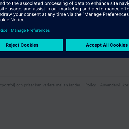
tportfölj och priser kan variera mellan länder.
Policy
Användarvillkor