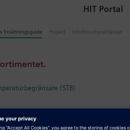
HIT Portal
 Ersättningsguide
Projekt
Info/broschyrer/länkar
sortimentet.
mperaturbegränsare (STB)
ation