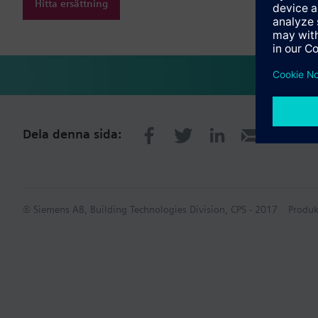
Hitta ersättning
Dela denna sida:
© Siemens AB, Building Technologies Division, CPS - 2017
Produk