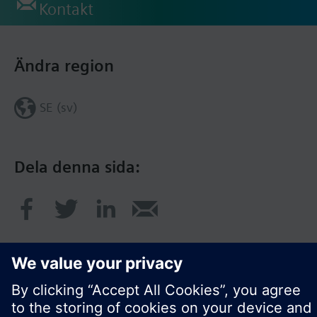
Kontakt
Ändra region
SE (sv)
Dela denna sida: