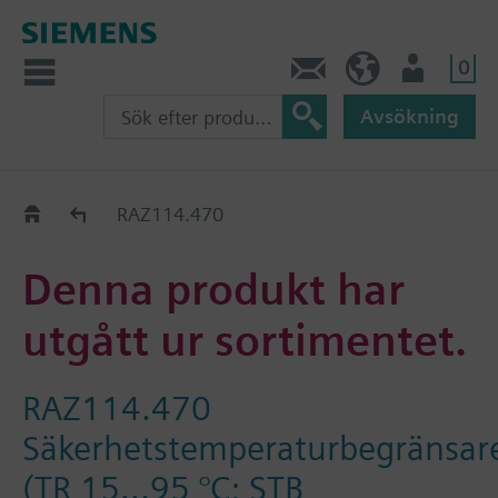
0
Kontakt
SE (sv)
Användare
Avsökning
Old2New
RAZ114.470
Denna produkt har
utgått ur sortimentet.
RAZ114.470
Säkerhetstemperaturbegränsar
(TR 15...95 °C; STB