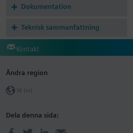
Inställbar min. begränsning för kylutgången
Dokumentation
(RCU50 och RCU50.1)
Matningsspänning AC 24 V
Teknisk sammanfattning
Kontakt
Ändra region
SE (sv)
Dela denna sida: