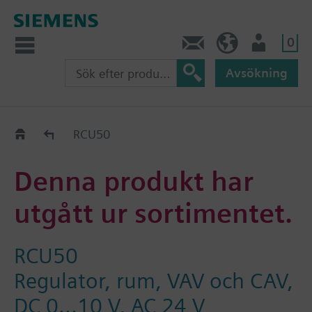
0
Kontakt
SE (sv)
Användare
Avsökning
Old2New
RCU50
Denna produkt har
utgått ur sortimentet.
RCU50
Regulator, rum, VAV och CAV,
DC 0...10 V, AC 24 V