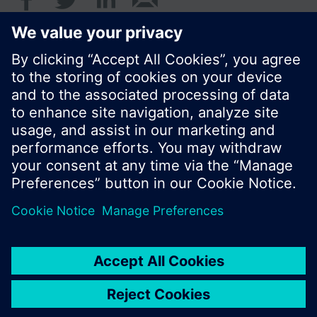
© Siemens AB, Building Technologies Division,
CPS - 2017
Produktportfölj och priser kan variera mellan
länder.
Policy
Användarvillkor
Kontakt