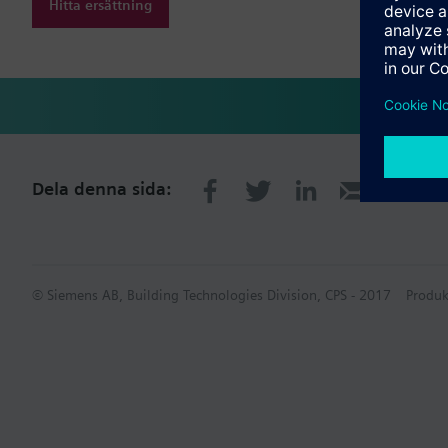
Hitta ersättning
Dela denna sida:
© Siemens AB, Building Technologies Division, CPS - 2017
Produk