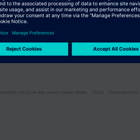
tportfölj och priser kan variera mellan länder.
Policy
Användarvillkor