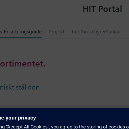
HIT Portal
 Ersättningsguide
Projekt
Info/broschyrer/länkar
sortimentet.
iskt ställdon
ation