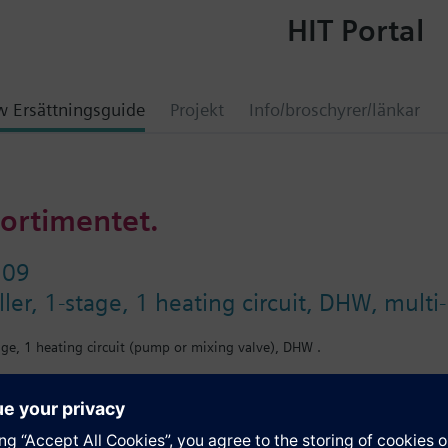
HIT Portal
 Ersättningsguide
Projekt
Info/broschyrer/länkar
sortimentet.
109
ller, 1-stage, 1 heating circuit, DHW, multi
tage, 1 heating circuit (pump or mixing valve), DHW .
ation