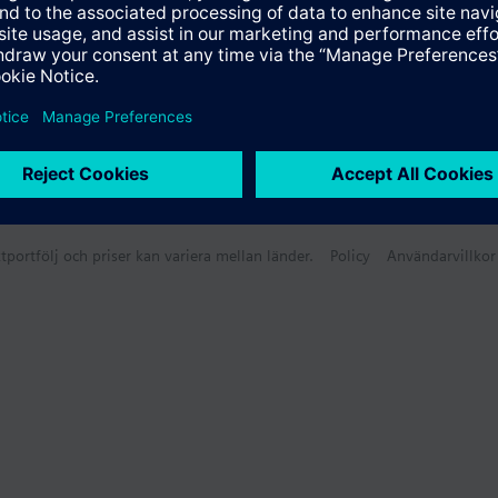
tportfölj och priser kan variera mellan länder.
Policy
Användarvillkor