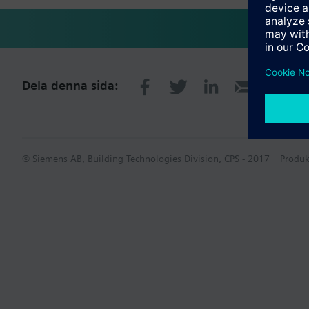
Dela denna sida:
© Siemens AB, Building Technologies Division, CPS - 2017
Produk