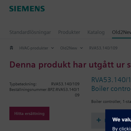
Standardlösningar
Produkter
Katalog
Old2New
HVAC-produkter
Old2New
RVA53.140/109
Denna produkt har utgått ur 
RVA53.140/
Typbeteckning:
RVA53.140/109
Boiler contro
Beställningsnummer:
BPZ:RVA53.140/1
09
Boiler controller, 1-s
Hitta ersättning
Dokument