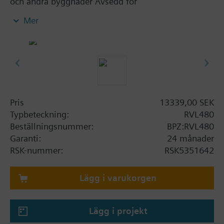
och andra byggnader Avsedd för
värmegruppreglering , panntemperaturreglering
Mer
eller förreglering Avsedd för värmekällor som t.ex.
fjärrvärme och pannor 6 förprogrammerade
anläggningstyper Matningsspänning AC 230 V
Användningsområde Typ av byggnader: En- och
flerfamiljshus Kommersiella fastigheter Typ av
anläggningar: Värmegrupper med egen värmekälla
Värmegrupper med fjärrvärmeanslutning
Pris
13339,00 SEK
Anläggningar med flera värmegrupper samt
Typbeteckning:
RVL480
värmekälla Typ av värmesystem: Radiator-,
Beställningsnummer:
BPZ:RVL480
konvektor-, golv-, tak- och strålvärmesystem
Garanti:
24 månader
RSK-nummer:
RSK5351642
Lägg i varukorgen
Lägg i projekt