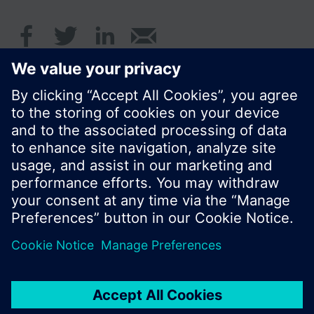
© Siemens AB, Building Technologies Division,
CPS - 2017
Produktportfölj och priser kan variera mellan
länder.
Policy
Användarvillkor