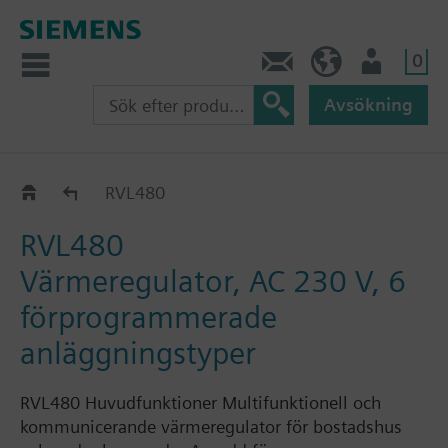
0
Kontakt
SE (sv)
Användare
Avsökning
RVL4..
RVL480
RVL480
Värmeregulator, AC 230 V, 6
förprogrammerade
anläggningstyper
RVL480 Huvudfunktioner Multifunktionell och
kommunicerande värmeregulator för bostadshus