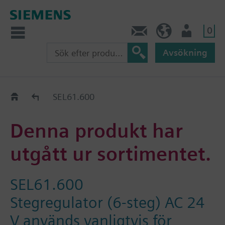
0
Kontakt
SE (sv)
Användare
Avsökning
Old2New
SEL61.600
Denna produkt har
utgått ur sortimentet.
SEL61.600
Stegregulator (6-steg) AC 24
V används vanligtvis för