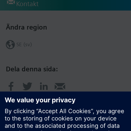
Kontakt
Ändra region
SE (sv)
Dela denna sida: