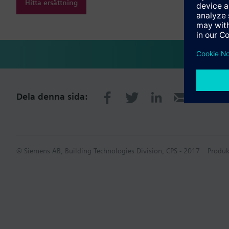
Hitta ersättning
Dela denna sida:
© Siemens AB, Building Technologies Division, CPS - 2017
Produk