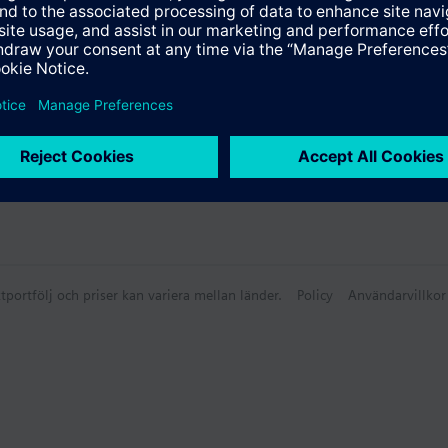
tportfölj och priser kan variera mellan länder.
Policy
Användarvillkor