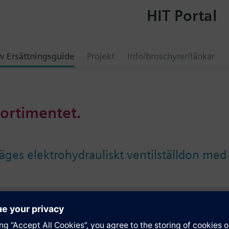
HIT Portal
 Ersättningsguide
Projekt
Info/broschyrer/länkar
sortimentet.
läges elektrohydrauliskt ventilställdon me
ation