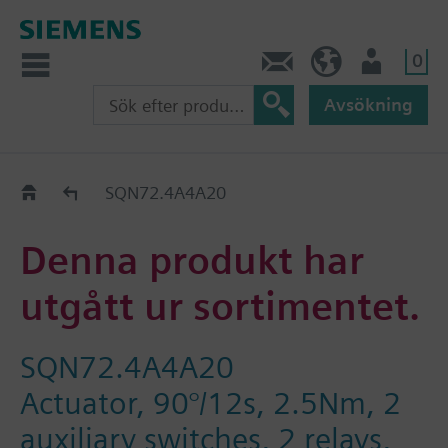
0
Kontakt
SE (sv)
Användare
Avsökning
Old2New
SQN72.4A4A20
Denna produkt har
utgått ur sortimentet.
SQN72.4A4A20
Actuator, 90°/12s, 2.5Nm, 2
auxiliary switches, 2 relays,