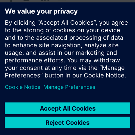
© Siemens AB, Building Technologies Division,
CPS - 2017
Produktportfölj och priser kan variera mellan
länder.
Policy
Användarvillkor
Kontakt