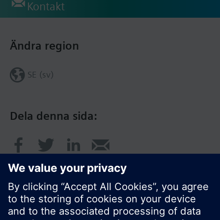
Kontakt
Ändra region
SE (sv)
Dela denna sida: