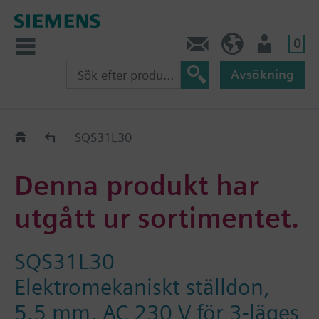
0
Kontakt
SE (sv)
Användare
Avsökning
Old2New
SQS31L30
Denna produkt har
utgått ur sortimentet.
SQS31L30
Elektromekaniskt ställdon,
5.5 mm, AC 230 V för 3-läges