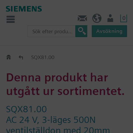
0
Kontakt
SE (sv)
Användare
Avsökning
Old2New
SQX81.00
Denna produkt har
utgått ur sortimentet.
SQX81.00
AC 24 V, 3-läges 500N
ventilställdon med 20mm