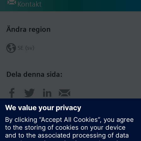
Kontakt
Ändra region
SE (sv)
Dela denna sida: