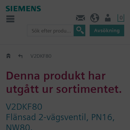
0
Kontakt
SE (sv)
Användare
Avsökning
Old2New
V2DKF80
Denna produkt har
utgått ur sortimentet.
V2DKF80
Flänsad 2-vägsventil, PN16,
NW80.