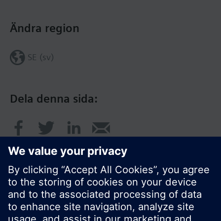
Ändra region
SE (sv)
Dela denna sida: