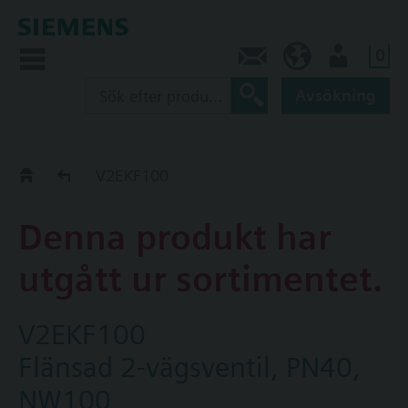
0
Kontakt
SE (sv)
Användare
Avsökning
Old2New
V2EKF100
Denna produkt har
utgått ur sortimentet.
V2EKF100
Flänsad 2-vägsventil, PN40,
NW100