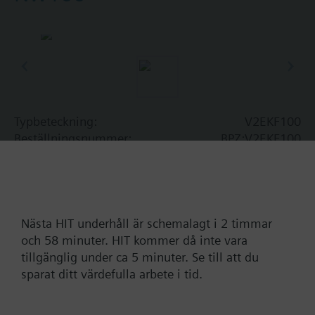
Typbeteckning:
V2EKF100
Beställningsnummer:
BPZ:V2EKF100
Hitta ersättning
Nästa HIT underhåll är schemalagt i 2 timmar
och 58 minuter. HIT kommer då inte vara
Dokumentation
tillgänglig under ca 5 minuter. Se till att du
sparat ditt värdefulla arbete i tid.
Kontakt