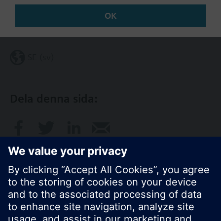
OK
Ändra region
SE (sv)
Dela denna sida: