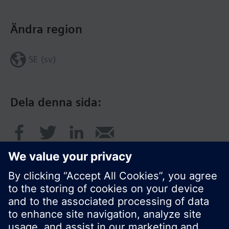
Ändra region
SE (sv)
Dela denna sida: