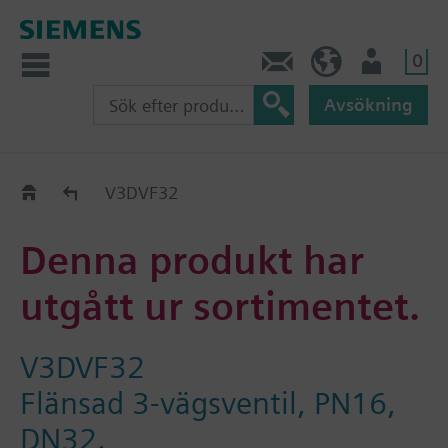
0
Kontakt
SE (sv)
Användare
Avsökning
Old2New
V3DVF32
Denna produkt har
utgått ur sortimentet.
V3DVF32
Flänsad 3-vägsventil, PN16,
DN32.