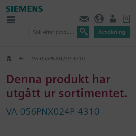
0
Kontakt
SE (sv)
Användare
Avsökning
Old2New
VA-056PNX024P-4310
Denna produkt har
utgått ur sortimentet.
VA-056PNX024P-4310