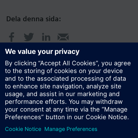
Dela denna sida:
© Siemens AB, Building Technologies Division,
CPS - 2017
Produktportfölj och priser kan variera mellan
länder.
Policy