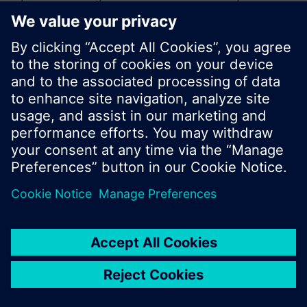
sökning eller bläddra igenom Siemens stora
produktutbud.
OK