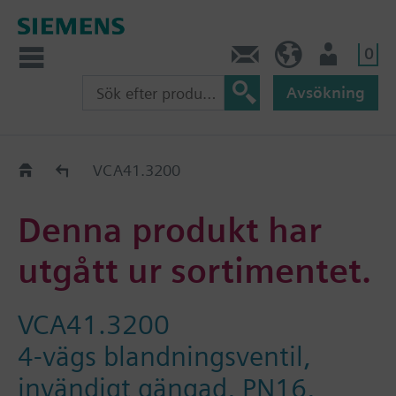
0
Kontakt
SE (sv)
Användare
Avsökning
Old2New
VCA41.3200
Denna produkt har
utgått ur sortimentet.
VCA41.3200
4-vägs blandningsventil,
invändigt gängad, PN16,