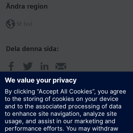
Ändra region
SE (sv)
Dela denna sida:
© Siemens AB, Building Technologies Division,
CPS - 2017