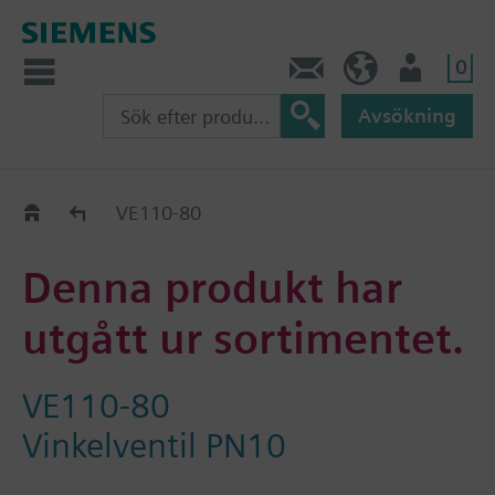
0
Kontakt
SE (sv)
Användare
Avsökning
Old2New
VE110-80
Denna produkt har
utgått ur sortimentet.
VE110-80
Vinkelventil PN10