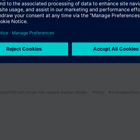
tportfölj och priser kan variera mellan länder.
Policy
Användarvillkor