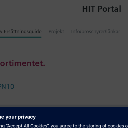
HIT Portal
 Ersättningsguide
Projekt
Info/broschyrer/länkar
sortimentet.
 PN10
ation