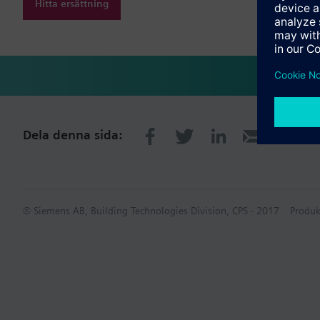
Hitta ersättning
Dela denna sida:
© Siemens AB, Building Technologies Division, CPS - 2017
Produk