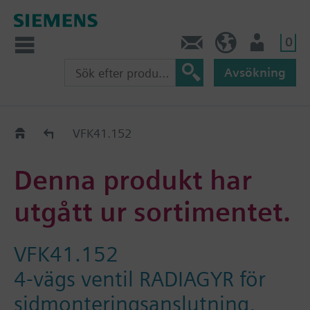
0
Kontakt
SE (sv)
Användare
Avsökning
Old2New
VFK41.152
Denna produkt har
utgått ur sortimentet.
VFK41.152
4-vägs ventil RADIAGYR för
sidmonteringsanslutning,