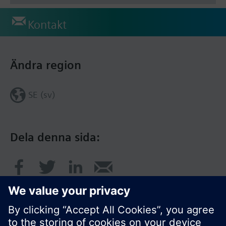
Kontakt
Ändra region
SE (sv)
Dela denna sida: