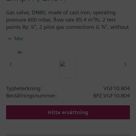
Gas valve, DN80, made of cast iron, operating
pressure 600 mbar, flow rate 85.4 m³/h, 2 test
points Rp ¼", 2 pilot gas connections G ¾", without
contoured disk, without flow adjusting throttle.
Mer
Typbeteckning:
VGF10.804
Beställningsnummer:
BPZ:VGF10.804
Hitta ersättning