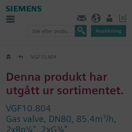
0
Kontakt
SE (sv)
Användare
Avsökning
Old2New
VGF10.804
Denna produkt har
utgått ur sortimentet.
VGF10.804
Gas valve, DN80, 85.4m³/h,
2xRp¼", 2xG¾"