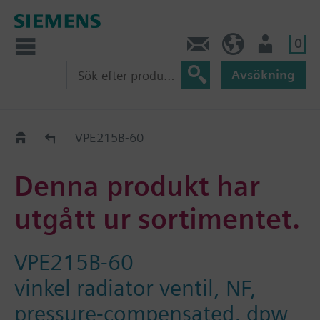
0
Kontakt
SE (sv)
Användare
Avsökning
Old2New
VPE215B-60
Denna produkt har
utgått ur sortimentet.
VPE215B-60
vinkel radiator ventil, NF,
pressure-compensated, dpw