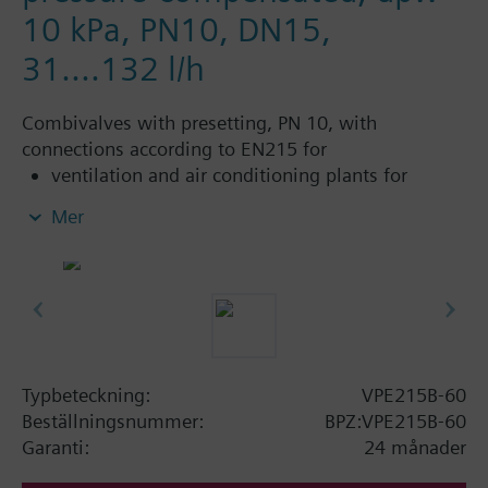
10 kPa, PN10, DN15,
31....132 l/h
Combivalves with presetting, PN 10, with
connections according to EN215 for
ventilation and air conditioning plants for
control on the water side and automatic
Mer
hydraulic balancing of terminal units, such as
fan coils, induction units, and in heat
exchangers for heating or cooling.
heating zones like self-contained heating
systems, apartments, individual rooms, etc.
closed circuits
Typbeteckning:
VPE215B-60
Ytterligare information
Beställningsnummer:
BPZ:VPE215B-60
Suitable media: Water (to VDI 2035), water with
Garanti:
24 månader
anti-freeze.