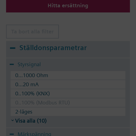
Hitta ersättning
The valves can be operated with Siemens actuators
type SSA.. / STA..
Ta bort alla filter
Ställdonsparametrar
Styrsignal
0...1000 Ohm
0...20 mA
0..100% (KNX)
0..100% (Modbus RTU)
2-läges
Visa alla (10)
Märkspänning