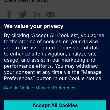
Dela denna sida:
© Siemens AB, Building Technologies Division,
CPS - 2017
Produktportfölj och priser kan variera mellan
länder.
Policy
Användarvillkor