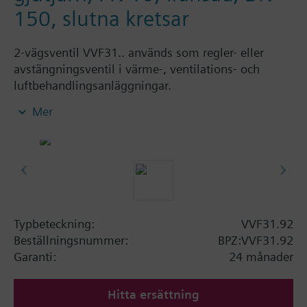
150, slutna kretsar
2-vägsventil VVF31.. används som regler- eller
avstängningsventil i värme-, ventilations- och
luftbehandlingsanläggningar.
Endast för slutna hydrauliska kretsar.
Mer
Anmärkning
Δ Pmax = Maximalt tillåtet differenstryck över hela
lyfthöjdsområdet, gemensamt för ventil och
ställdon. Δ Pmax gäller ventiler med serienummer
B, fr.o.m. datum 071001. Observera att ventiler
med tidigare datum har
lägre
Δ Pmax än i
Typbeteckning:
VVF31.92
ovanstående tabell.
Beställningsnummer:
BPZ:VVF31.92
Garanti:
24 månader
Δ Ps = Max. tillåten tryckdifferens
(stängningstryck), vid vilken ventilen och ställdonet
Hitta ersättning
säkert kan stänga (nödstängning)