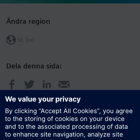
Ändra region
SE (sv)
Dela denna sida: