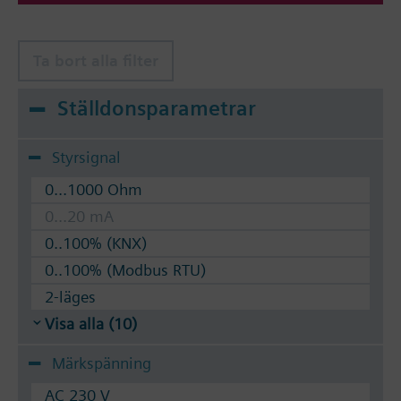
Ta bort alla filter
Ställdonsparametrar
Styrsignal
0...1000 Ohm
0...20 mA
0..100% (KNX)
0..100% (Modbus RTU)
2-läges
Visa alla (10)
Märkspänning
AC 230 V