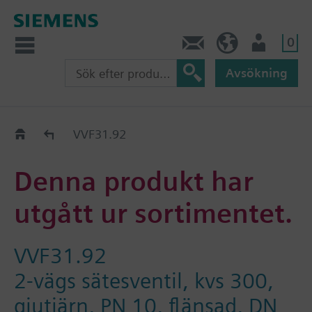
0
Kontakt
SE (sv)
Användare
Avsökning
Old2New
VVF31.92
Denna produkt har
utgått ur sortimentet.
VVF31.92
2-vägs sätesventil, kvs 300,
gjutjärn, PN 10, flänsad, DN