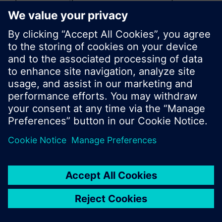
sökning eller bläddra igenom Siemens stora
produktutbud.
OK