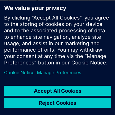
sökning eller bläddra igenom Siemens stora
produktutbud.
OK