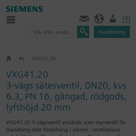
0
Kontakt
SE (sv)
Användare
Avsökning
VXG41..
VXG41.20
VXG41.20
3-vägs sätesventil, DN20, kvs
6.3, PN 16, gängad, rödgods,
lyfthöjd 20 mm
VXG41.20 3-vägsventil används som styrventil för
blandning eller fördelning i värme-, ventilations-