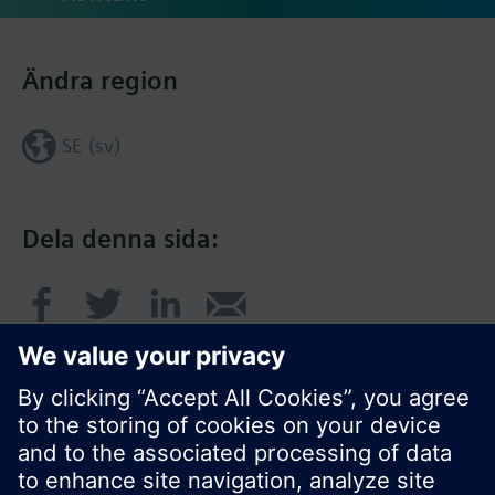
Ändra region
SE (sv)
Dela denna sida: