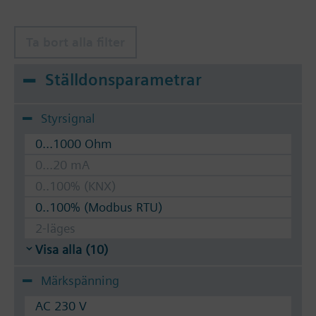
Ta bort alla filter
Ställdonsparametrar
Styrsignal
0...1000 Ohm
0...20 mA
0..100% (KNX)
0..100% (Modbus RTU)
2-läges
Visa alla (10)
Märkspänning
AC 230 V