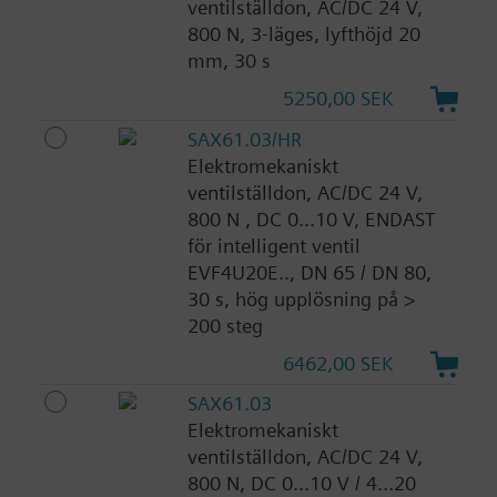
ventilställdon, AC/DC 24 V,
800 N, 3-läges, lyfthöjd 20
mm, 30 s
5250,00 SEK
SAX61.03/HR
Elektromekaniskt
ventilställdon, AC/DC 24 V,
800 N , DC 0...10 V, ENDAST
för intelligent ventil
EVF4U20E.., DN 65 / DN 80,
30 s, hög upplösning på >
200 steg
6462,00 SEK
SAX61.03
Elektromekaniskt
ventilställdon, AC/DC 24 V,
800 N, DC 0...10 V / 4...20