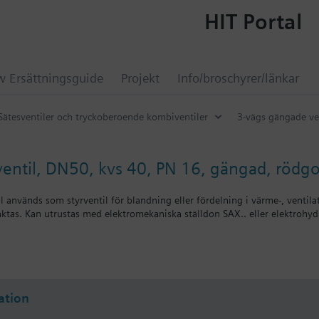
HIT Portal
 Ersättningsguide
Projekt
Info/broschyrer/länkar
Sätesventiler och tryckoberoende kombiventiler
3-vägs gängade ve
ventil, DN50, kvs 40, PN 16, gängad, rödg
 används som styrventil för blandning eller fördelning i värme-, ventil
aktas. Kan utrustas med elektromekaniska ställdon SAX.. eller elektrohyd
on
 erfordras spindelvärmare ASZ6.6
tifierade och därmed godkända för säker användning i varmvatteninstal
ation
gar