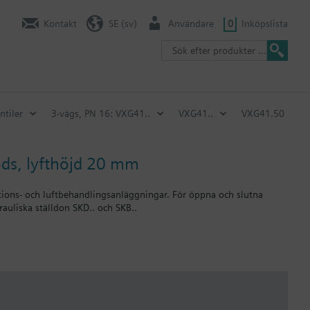
Kontakt
SE (sv)
Användare
0
Inköpslista
ntiler
3-vägs, PN 16: VXG41..
VXG41..
VXG41.50
ods, lyfthöjd 20 mm
ations- och luftbehandlingsanläggningar. För öppna och slutna
rauliska ställdon SKD.. och SKB..
lationer.