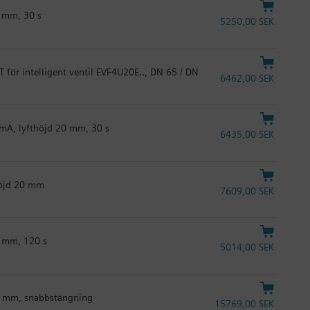
0 mm, 30 s
5250,00 SEK
T för intelligent ventil EVF4U20E.., DN 65 / DN
6462,00 SEK
0 mA, lyfthöjd 20 mm, 30 s
6435,00 SEK
höjd 20 mm
7609,00 SEK
0 mm, 120 s
5014,00 SEK
 20 mm, snabbstängning
15769,00 SEK