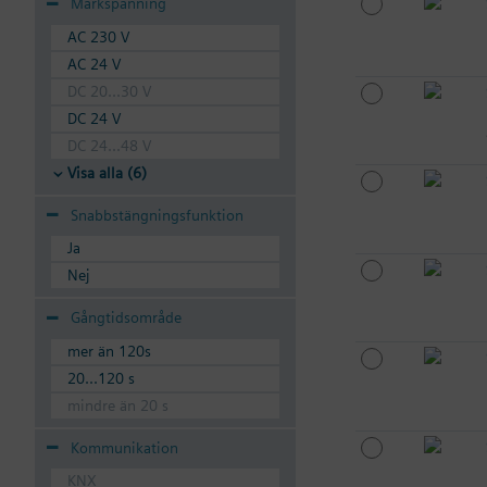
Märkspänning
AC 230 V
AC 24 V
DC 20...30 V
DC 24 V
DC 24...48 V
Visa alla (6)
Snabbstängningsfunktion
Ja
Nej
Gångtidsområde
mer än 120s
20...120 s
mindre än 20 s
Kommunikation
KNX