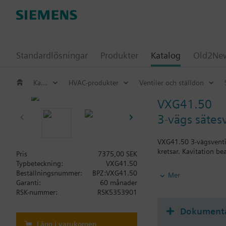
Standardlösningar
Produkter
Katalog
Old2New
Katalog
HVAC-produkter
Ventiler och ställdon
VXG41.50
3-vägs sätes
VXG41.50 3-vägsventil
kretsar. Kavitation be
Pris
7375,00 SEK
Typbeteckning:
VXG41.50
Ytterligare informati
Beställningsnummer:
BPZ:VXG41.50
Mer
För medier under 0 °C
Garanti:
60 månader
VXG41..01 är DVGW‑cer
RSK-nummer:
RSK5353901
OBS!
Dokument
Pris exklusive kopplin
Lägg i varukorgen