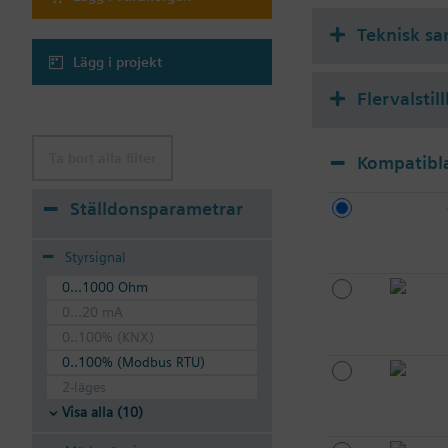
Kopplingssatserna bes
Teknisk s
Anmärkning
Lägg i projekt
Värden Δ Pmax gäller
Värden för fördelnings
Flervalstil
Ta bort alla filter
Kompatibla
Ställdonsparametrar
Styrsignal
0...1000 Ohm
0...20 mA
0..100% (KNX)
0..100% (Modbus RTU)
2-läges
Visa alla (10)