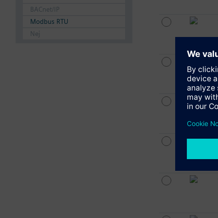
BACnet/IP
Modbus RTU
Nej