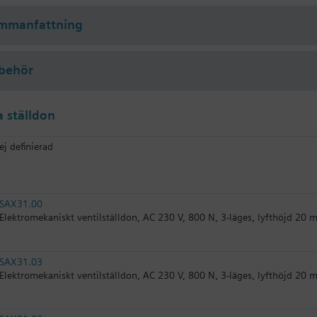
tälls separat
ammanfattning
 endast vid användning som blandningsventil.
ventil - se datablad.
lbehör
 ställdon
ej definierad
SAX31.00
Elektromekaniskt ventilställdon, AC 230 V, 800 N, 3-läges, lyfthöjd 20 
SAX31.03
Elektromekaniskt ventilställdon, AC 230 V, 800 N, 3-läges, lyfthöjd 20 