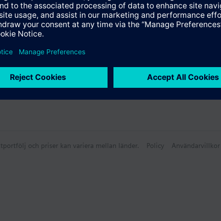
tportfölj och priser kan variera mellan länder.
Policy
Användarvillkor