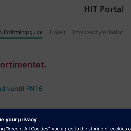
HIT Portal
 Ersättningsguide
Projekt
Info/broschyrer/länkar
sortimentet.
d ventil PN16
ation