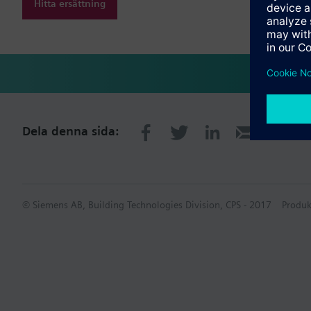
Hitta ersättning
Dela denna sida:
© Siemens AB, Building Technologies Division, CPS - 2017
Produk