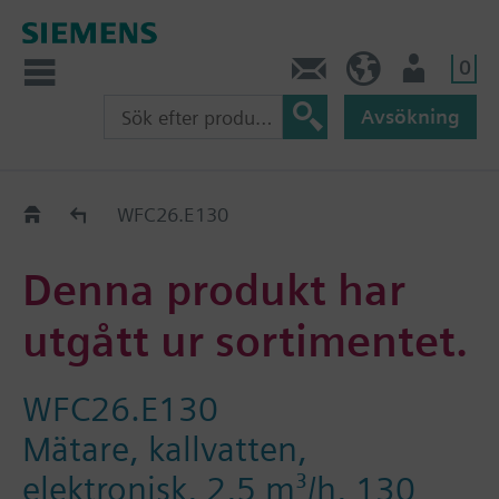
0
Kontakt
SE (sv)
Användare
Avsökning
Old2New
WFC26.E130
Denna produkt har
utgått ur sortimentet.
WFC26.E130
Mätare, kallvatten,
elektronisk, 2,5 m³/h, 130