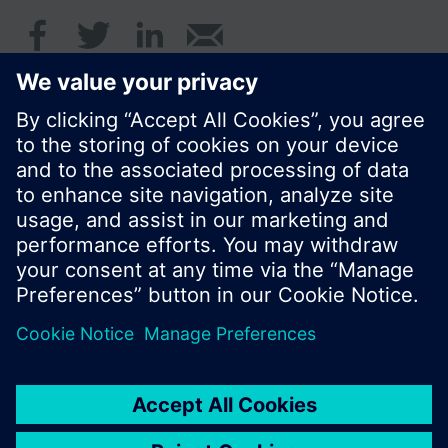
© Siemens AB, Building Technologies Division,
CPS - 2017
Produktportfölj och priser kan variera mellan
länder.
Policy
Användarvillkor
Kontakt