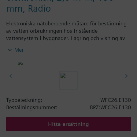
mm, Radio
Elektroniska nätoberoende mätare för bestämning
av vattenförbrukningen hos fristående
vattensystem i byggnader. Lagring och visning av
ackumulerade förbrukningsvärden fram till ett
Mer
inställbart avräkningsdatum. Finns som
enkelstrålmätare i "kombinerad" eller delad version.
Nominella flöden för enkelstrålmätare 1,5 m³/h
eller 2,5 m³/h.
Den elektroniska Siemeca vattenmätaren är en
komponent som ingår i Siemeca AMR-systemet och
Siemeca M-bussmätsystemet.
Typbeteckning:
WFC26.E130
Beställningsnummer:
BPZ:WFC26.E130
Denna typ av anläggning används i:
Flerfamiljshus
Hitta ersättning
Kontors- och förvaltningsbyggnader