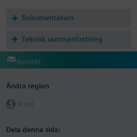
Typiska användare är:
Privata fastighetsägare
Dokumentation
Bostadsrätts- och hyresgästföreningar
Service- och underhållsföretag
Fastighetsförvaltningsföretag
Teknisk sammanfattning
Kontakt
Ändra region
SE (sv)
Dela denna sida: