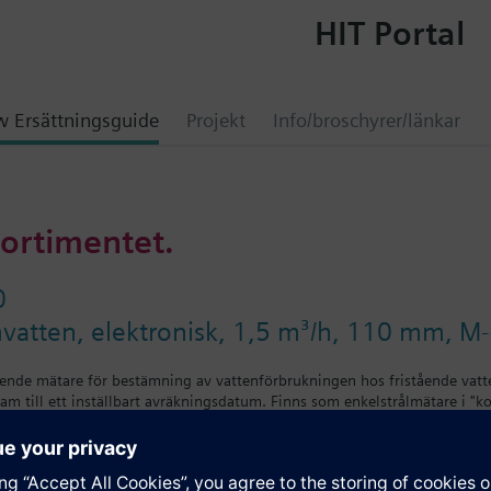
HIT Portal
 Ersättningsguide
Projekt
Info/broschyrer/länkar
sortimentet.
0
vatten, elektronisk, 1,5 m³/h, 110 mm, M
oende mätare för bestämning av vattenförbrukningen hos fristående vat
am till ett inställbart avräkningsdatum. Finns som enkelstrålmätare i "k
enkelstrålmätare 1,5 m³/h eller 2,5 m³/h.
meca vattenmätaren är en komponent som ingår i Siemeca AMR-systemet
ing används i: