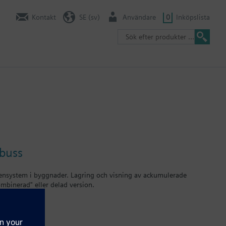
Kontakt
SE (sv)
Användare
0
Inköpslista
-buss
tensystem i byggnader. Lagring och visning av ackumulerade
ombinerad" eller delad version.
 och Siemeca M-bussmätsystemet.