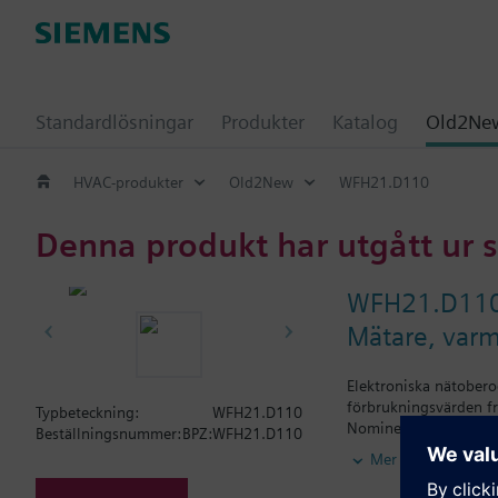
Standardlösningar
Produkter
Katalog
Old2New
HVAC-produkter
Old2New
WFH21.D110
Denna produkt har utgått ur 
WFH21.D11
Mätare, varm
Elektroniska nätober
förbrukningsvärden fr
Typbeteckning:
WFH21.D110
Nominella flöden för 
Beställningsnummer:
BPZ:WFH21.D110
Den elektroniska Sie
Mer
Denna typ av anläggn