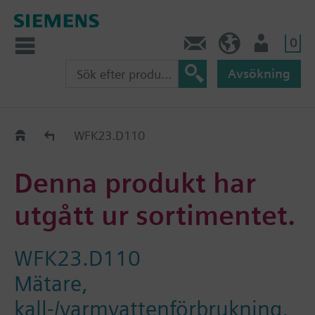
0
Kontakt
SE (sv)
Användare
Avsökning
Old2New
WFK23.D110
Denna produkt har
utgått ur sortimentet.
WFK23.D110
Mätare,
kall-/varmvattenförbrukning,