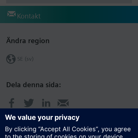
Kontakt
Ändra region
SE (sv)
Dela denna sida: