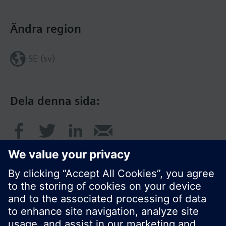
Ändra region
SE (sv)
Dela denna sida: