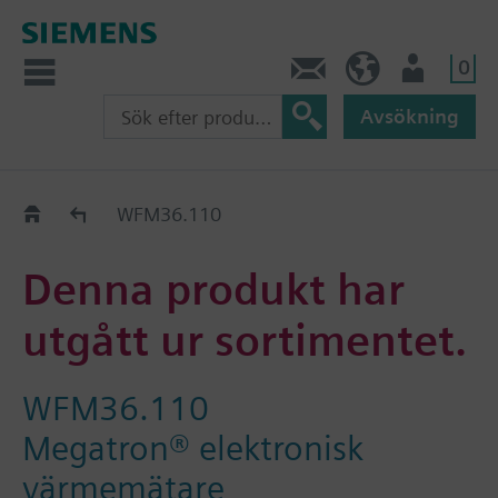
0
Kontakt
SE (sv)
Användare
Avsökning
Old2New
WFM36.110
Denna produkt har
utgått ur sortimentet.
WFM36.110
Megatron® elektronisk
värmemätare