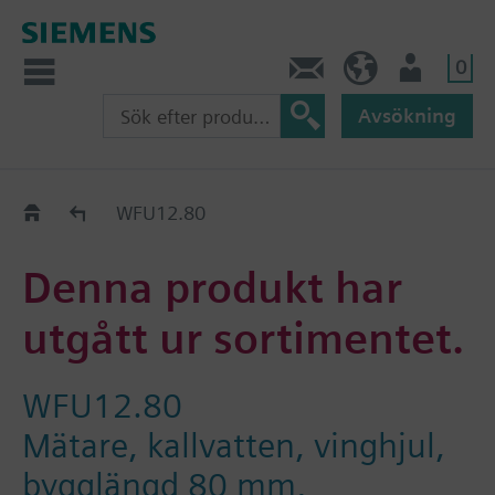
0
Kontakt
SE (sv)
Användare
Avsökning
Old2New
WFU12.80
Denna produkt har
utgått ur sortimentet.
WFU12.80
Mätare, kallvatten, vinghjul,
bygglängd 80 mm,