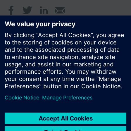
© Siemens AB, Building Technologies Division,
CPS - 2017
Produktportfölj och priser kan variera mellan
länder.
Policy
Användarvillkor
Kontakt