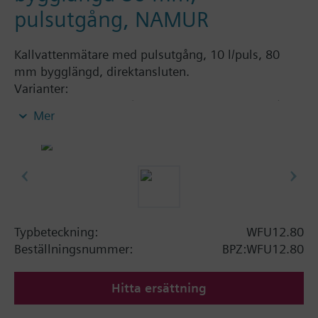
pulsutgång, NAMUR
Kallvattenmätare med pulsutgång, 10 l/puls, 80
mm bygglängd, direktansluten.
Varianter:
- WFU12.80/NAMUR (med NAMUR-övervakning)
Mer
- WFU12.80/SPEC (standard)
Ytterligare information
Kapslingsklass IP64
Magnetisk avskärmning Nej
Typbeteckning:
WFU12.80
Beställningsnummer:
BPZ:WFU12.80
Hitta ersättning