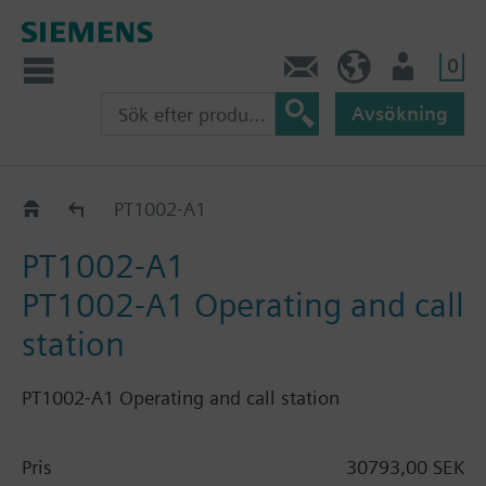
0
Kontakt
SE (sv)
Användare
Avsökning
Katalog
PT1002-A1
PT1002-A1
PT1002-A1 Operating and call
station
PT1002-A1 Operating and call station
Pris
30793,00 SEK