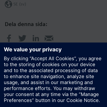
SE (sv)
Dela denna sida:
© Siemens AB, Building Technologies Division,
CPS - 2017
Produktportfölj och priser kan variera mellan
länder.