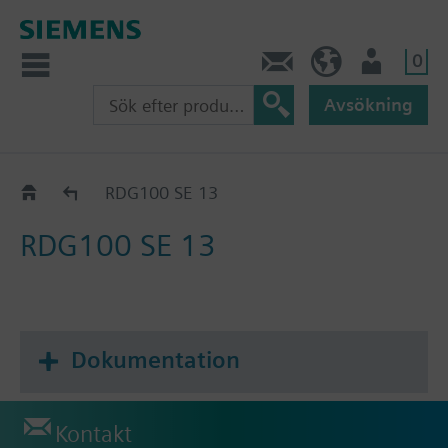
0
Kontakt
SE (sv)
Användare
Avsökning
Katalog
RDG100 SE 13
RDG100 SE 13
Dokumentation
Kontakt