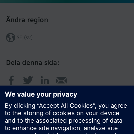
Ändra region
SE (sv)
Dela denna sida: