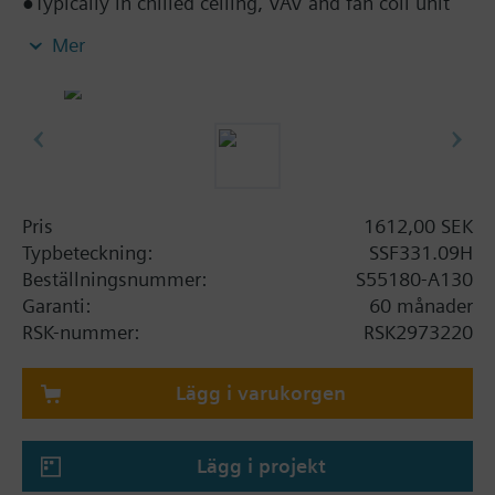
●Typically in chilled ceiling, VAV and fan coil unit
applications
Mer
●Direct mounting with coupling nut, no tools
required
●Manually adjustable, position and actuator motion
indication (LED)
●Parallel operation of multiple actuators possible
●Removable cable, standard length 1.5 m
Pris
1612,00 SEK
Typbeteckning:
SSF331.09H
Beställningsnummer:
S55180-A130
Garanti:
60 månader
RSK-nummer:
RSK2973220
Lägg i varukorgen
Lägg i projekt