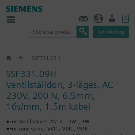
0
Kontakt
SE (sv)
Användare
Avsökning
Positioning force 200 N: SSF..
SSF331.09H
SSF331.09H
Ventilställdon, 3-läges, AC
230V, 200 N, 6.5mm,
16s/mm, 1.5m kabel
●For small valves 2W..K.., 3W.., 4W..
●For zone valves VVP.., VXP.., VMP..