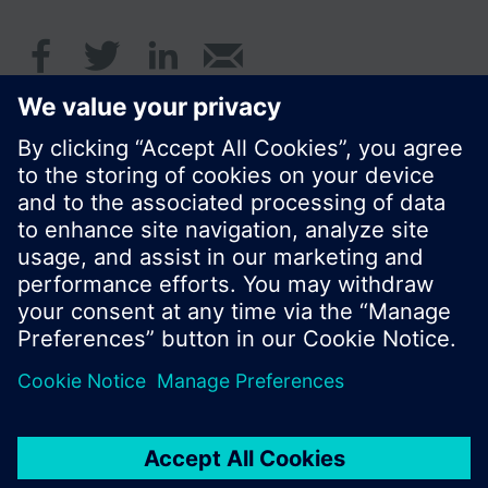
© Siemens AB, Building Technologies Division,
CPS - 2017
Produktportfölj och priser kan variera mellan
länder.
Policy
Användarvillkor