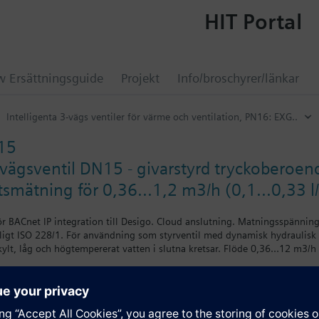
HIT Portal
 Ersättningsguide
Projekt
Info/broschyrer/länkar
Intelligenta 3-vägs ventiler för värme och ventilation, PN16: EXG..
15
3-vägsventil DN15 - givarstyrd tryckoberoe
smätning för 0,36...1,2 m3/h (0,1...0,33 l/
ör BACnet IP integration till Desigo. Cloud anslutning. Matningsspännin
igt ISO 228/1. För användning som styrventil med dynamisk hydraulisk b
lt, låg och högtempererat vatten i slutna kretsar. Flöde 0,36…12 m3/h (0
ation