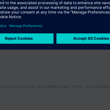
ammanfattning
lbehör
tportfölj och priser kan variera mellan länder.
Policy
Användarvillkor