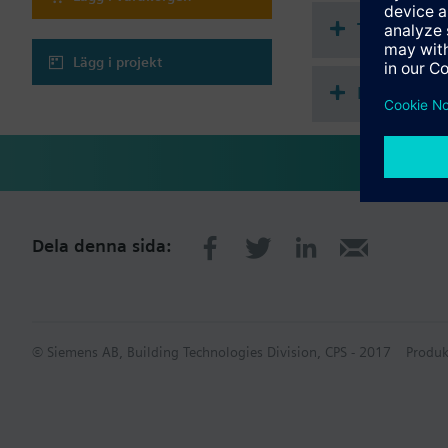
Teknisk s
Lägg i projekt
Flervalstil
Dela denna sida:
© Siemens AB, Building Technologies Division, CPS - 2017
Produk