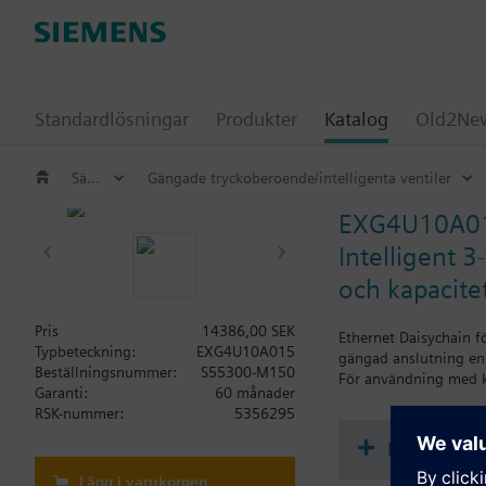
Standardlösningar
Produkter
Katalog
Old2New
Sätesventiler och tryckoberoende kombiventiler
Gängade tryckoberoende/intelligenta ventiler
EXG4U10A0
Intelligent 
och kapacitet
Pris
14386,00 SEK
Ethernet Daisychain f
Typbeteckning:
EXG4U10A015
gängad anslutning enl
Beställningsnummer:
S55300-M150
För användning med ky
Garanti:
60 månader
RSK-nummer:
5356295
Dokument
Lägg i varukorgen