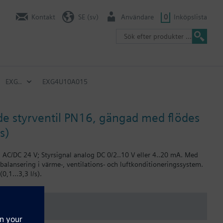
Kontakt
SE (sv)
Användare
0
Inköpslista
EXG..
EXG4U10A015
nde styrventil PN16, gängad med flödes
s)
g AC/DC 24 V; Styrsignal analog DC 0/2..10 V eller 4..20 mA. Med
alansering i värme-, ventilations- och luftkonditioneringssystem.
,1...3,3 l/s).